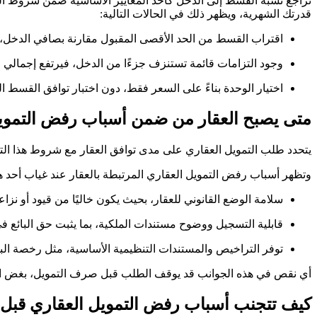
تُراجع نسبة القسط إلى الدخل كأحد المعايير الأساسية ضمن شروط الت
قدرتك الشهرية، ويظهر ذلك في الحالات التالية:
اقتراب القسط من الحد الأقصى المقبول مقارنة بصافي الدخل، م
وجود التزامات قائمة تستنزف جزءًا من الدخل، فيرتفع إجمالي
اختيار الوحدة بناءً على السعر فقط، دون اختبار توافق القسط ال
متى يصبح العقار من ضمن أسباب رفض التموي
يتحدد طلب التمويل العقاري على مدى توافق العقار مع شروط هذا التمو
وتظهر أسباب رفض التمويل العقاري المرتبطة بالعقار عند غياب أحد ه
سلامة الوضع القانوني للعقار، بحيث يكون خاليًا من قيود أو نزا
قابلية التسجيل ووضوح مستندات الملكية، بما يثبت حق البائع
توفر التراخيص والمستندات التنظيمية الأساسية، مثل رخصة البنا
أي نقص في هذه الجوانب قد يوقف الطلب قبل صرف التمويل، بغض النظر 
كيف تتجنب أسباب رفض التمويل العقاري قبل 