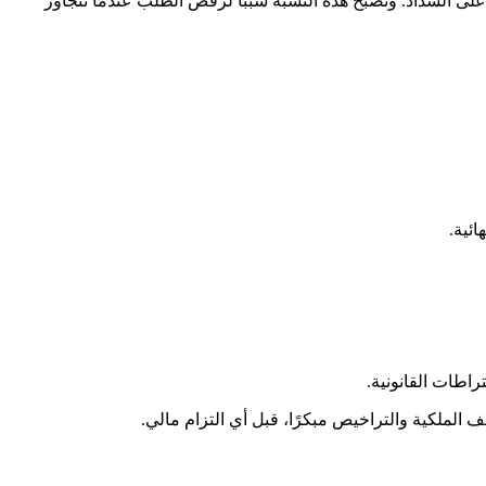
على السداد. وتصبح هذه النسبة سببًا لرفض الطلب عندما تتجاوز
ئية.
راطات القانونية.
الملكية والتراخيص مبكرًا، قبل أي التزام مالي.