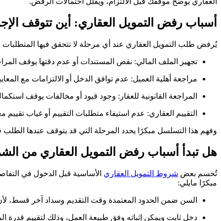
العقاري يوضح موقفك قبل الالتزام، ويقلل احتمالات الرفض.
أسباب رفض التمويل العقاري: أين تتوقف الإجرا
يُرفض طلب التمويل العقاري عند أي مرحلة لا تتحقق فيها المتطلبات ا
تجهيز الملف المالي: نقص المستندات أو عدم دقتها يوقف المراجعة
مراجعة أهلية العميل: عدم توافق الدخل أو الالتزامات مع المعايير
المراجعة القانونية للعقار: وجود قيود أو مخالفات يوقف استكما
التقييم العقاري: عدم استيفاء متطلبات التقييم أو غياب تقييم معت
وفهم هذا التسلسل مبكرًا يحدد المرحلة التي قد يتوقف عندها الطلب ق
هل تبدأ أسباب رفض التمويل العقاري من الشر
تُحسم بعض
شروط التمويل العقاري
الأساسية قبل الدخول في التفاصي
مبكرًا مايلي:
السن ضمن الحدود المعتمدة وقت التقديم وسداد آخر قسط، لأن ا
دخل ثابت ويمكن إثباته وفق طبيعة العمل، وذلك لتقييم قدرة ال