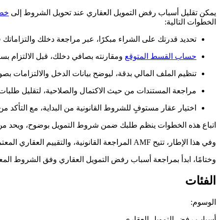
يمكن تقليل أسباب رفض التمويل العقاري عند تحويل الشروط إلى
خطو
الخطوات التالية:
تحديد قدرتك على الشراء مبكرًا، عبر مراجعة دخلك والتزاماتك قب
حساب القسط المتوقع
ومقارنته بصافي دخلك، قبل الالتزام بس
تنظيم الملف المالي بدقة، ليوضح بيانات الدخل والالتزامات
مراجعة المستندات من حيث الاكتمال والصلاحية، لتقليل طلبات ا
اختيار عقار مستوفٍ للشروط القانونية من البداية، مع التأكد 
اتباع هذه الخطوات ينظم طلبك ضمن شروط التمويل بوضوح، ويحد من ف
وفي هذا الإطار، تتيح AMF المراجعة القانونية، والتقييم العقاري المعتمد، وخيار الموافقة الأولية المبكرة، بما يمنحك صورة واضحة قبل الوصول إلى الموافقة النهائية.
وختامًا، ابدأ بمراجعة أسباب رفض التمويل العقاري وفق الشروط المعتم
الفئات
الوسوم:
أسباب رفض التمويل العقاري