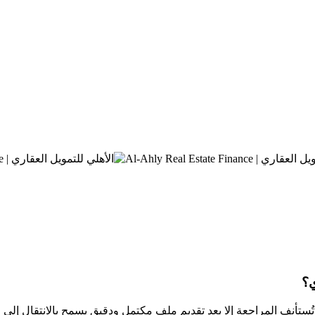
ي؟
ُستأنف المراجعة إلا بعد تقديم ملف مكتمل ودقيق يسمح بالانتقال إلى ال