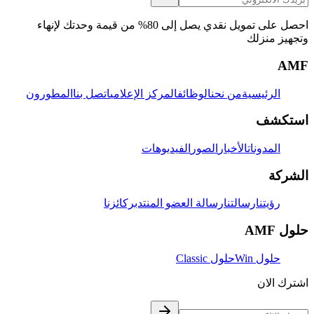
احصل على تمويل نقدي يصل إلى 80% من قيمة وحدتك لإنهاء
وتجهيز منزلك
AMF
الرئيسية
من نحن
الوظائف
المركز الإعلامي
اتصل بنا
المطورون
استكشف
المدونات
الأخبار
الصور
الفيديوهات
الشركة
رؤيتنا
رسالتنا
رسالة العضو المنتدب
ركائزنا
حلول AMF
حلول Win
حلول Classic
اشترك الان