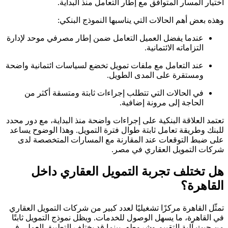
اختيار المسار المتوافق مع إطار التعامل منذ البداية.
وهذه بعض أهم الحالات التي يناسبها النموذج البنكي:
عندما يفضل العميل التعامل ضمن إطار مصرفي موحد لإدارة
التزاماته الائتمانية.
عند التعامل مع ملفات تمويل تخضع لسياسات ائتمانية واضحة
ومستقرة على المدى الطويل.
في الحالات التي تتطلب إجراءات ثابتة ومتسقة أكثر من
الحاجة إلى مرونة إضافية.
تعتمد العلاقة البنكية على إجراءات واضحة منذ البداية، مع دور محدد
للبنك وطريقة تعامل ثابتة طوال فترة التمويل. وهذا الوضوح يساعد
على ضبط التوقعات عند المقارنة مع المسارات المتخصصة لدى
شركات التمويل العقاري في مصر.
هل تختلف تجربة التمويل العقاري داخل
القاهرة؟
تمثّل القاهرة مركزًا تشغيليًا لعدد كبير من شركات التمويل العقاري
في القاهرة، ما يسهل الوصول للخدمات. ويظل نموذج التمويل ثابتًا
من حيث آلية التقييم وشروطه، بينما قد يختلف التطبيق العملي في