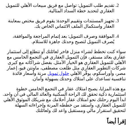
تقديم طلب التمويل: تواصل مع فريق مبيعات الأهلي للتمويل
العقاري لتحديد خطة السداد المثالية.
تجهيز المستندات وتقييم الوحدة: يقوم فريق مختص بمعاينة
العقار واستكمال الملف الائتماني الخاص بك.
الموافقة وصرف التمويل: بعد إتمام المراجعة والموافقة،
يُصرف التمويل لتصبح وحدتك جاهزة للاستلام.
سواء كنت تخطط لشراء منزل فاخر لعائلتك أو تتطلع إلى استثمار
عقاري بعائد مستقر، فإن التمويل العقاري في التجمع الخامس مع
الأهلي للتمويل العقاري هو الخيار الأمثل. بفضل شراكاته مع كبرى
شركات التطوير العقاري مثل طلعت مصطفى، ماونتن فيو، إعمار
مصر، وأوراسكوم، يوفّر الأهلي
حلول تمويل
مرنة وأسعار فائدة
تنافسية تساعدك على امتلاك وحدتك بسهولة وأمان.
مع هذه المزايا، يصبح امتلاك عقار في التجمع الخامس خطوة
استثمارية ذكية تحقق لك الراحة السكنية والعائد المالي في آن واحد.
ابدأ اليوم رحلتك نحو امتلاك عقار أحلامك مع شريكك الموثوق الأهلي
للتمويل العقاري، واستفد من خططه المرنة وإجراءاته السهلة
لتحقيق استقرار مالي ومستقبل واعد لك ولعائلتك
إقرأ أيضاً