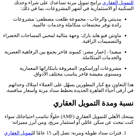
للتمويل العقاري
برامج تمويل مرنة تساعدك على شراء وحدتك
السكنية أو الاستثمارية في أشهر المشروعات، بما في ذلك:
مدينتي والرحاب - مجموعة طلعت مصطفى: مشروعات
رائدة توفر مجتمعات متكاملة وخدمات عالمية.
ماونتن فيو هايد بارك: وجهة مثالية لمحبي المساحات الخضراء
والتصميمات الراقية.
ميفيدا - إعمار مصر: كمبوند فاخر يجمع بين الرفاهية العصرية
والخدمات المتكاملة.
مشروعات أوراسكوم: المعروفة بابتكاراتها المعمارية
ومستوى معيشة فاخر يناسب مختلف الأذواق.
هذا التعاون مع كبار المطورين يسهّل على العملاء امتلاك وحداتهم
في أرقى أحياء القاهرة الجديدة بخطط سداد مرنة وأسعار منافسة.
نسبة ومدة التمويل العقاري
يمنحك الأهلي للتمويل العقاري (AMF) حلولًا تناسب احتياجاتك سواء
كنت تبحث عن سكن عائلي أو استثمار مربح، ومن أبرز مميزاته:
فترات سداد طويلة ومرنة: تصل إلى 15 عامًا لل
تمويل العقاري