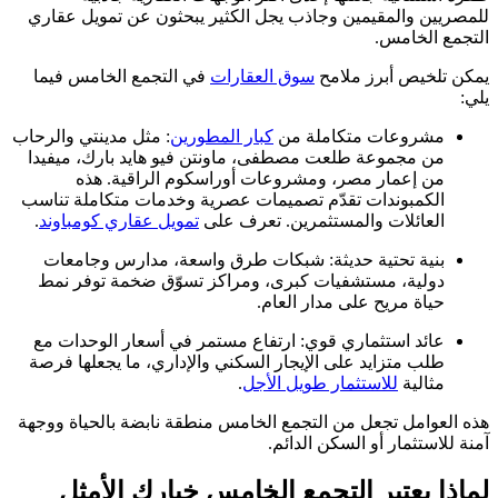
للمصريين والمقيمين وجاذب يجل الكثير يبحثون عن تمويل عقاري
التجمع الخامس.
يمكن تلخيص أبرز ملامح
سوق العقارات
في التجمع الخامس فيما
يلي:
مشروعات متكاملة من
كبار المطورين
: مثل مدينتي والرحاب
من مجموعة طلعت مصطفى، ماونتن فيو هايد بارك، ميفيدا
من إعمار مصر، ومشروعات أوراسكوم الراقية. هذه
الكمبوندات تقدّم تصميمات عصرية وخدمات متكاملة تناسب
العائلات والمستثمرين. تعرف على
تمويل عقاري كومباوند
.
بنية تحتية حديثة: شبكات طرق واسعة، مدارس وجامعات
دولية، مستشفيات كبرى، ومراكز تسوّق ضخمة توفر نمط
حياة مريح على مدار العام.
عائد استثماري قوي: ارتفاع مستمر في أسعار الوحدات مع
طلب متزايد على الإيجار السكني والإداري، ما يجعلها فرصة
مثالية
للاستثمار طويل الأجل
.
هذه العوامل تجعل من التجمع الخامس منطقة نابضة بالحياة ووجهة
آمنة للاستثمار أو السكن الدائم.
لماذا يعتبر التجمع الخامس خيارك الأمثل