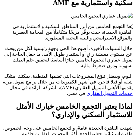
سكنية واستثمارية مع AMF
يُعدّ التجمع الخامس من أبرز المناطق السكنية والاستثمارية في
القاهرة الجديدة، حيث يوفّر مزيجًا متكاملًا من الفخامة العصرية
والموقع الاستراتيجي والبنية التحتية المتطورة.
خلال السنوات الأخيرة، أصبح هذا الحي وجهة رئيسية لكل من يبحث
عن مستوى معيشة راقٍ أو استثمار طويل الأمد، ما جعل الحاجة إلى
تمويل عقاري التجمع الخامس خيارًا أساسيًا لتحقيق حلم التملك
بسهولة ودون ضغوط مالية.
اليوم، وبفضل تنوّع المشروعات التي تضمها المنطقة، يمكنك امتلاك
شقة أو فيلا فاخرة في أشهر الكمبوندات من خلال برامج تمويل مرنة
يقدمها الأهلي للتمويل العقاري (AMF)، الشركة الرائدة في مجال
خدمات التمويل العقاري
في مصر.
لماذا يعتبر التجمع الخامس خيارك الأمثل
للاستثمار السكني والإداري؟
شهدت القاهرة الجديدة عامةً، والتجمع الخامس على وجه الخصوص،
طفرة استثنائية جعلتها إحدى أكثر الوجهات العقارية جاذبية