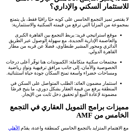
للاستثمار السكني والإداري؟
لا يقتصر تميز التجمع الخامس على كونه حيًا راقيًا فقط، بل يتمتع
بمجموعة من المزايا التي ترفع من قيمته السكنية والاستثمارية:
موقع استراتيجي فريد: يربط التجمع بين القاهرة الكبرى
والعاصمة الإدارية الجديدة، مع سهولة الوصول عبر الطريق
الدائري ومحور المشير طنطاوي، فضلًا عن قربه من مطار
القاهرة الدولي.
مجتمعات سكنية متكاملة: الكمبوندات هنا توفّر أعلى درجات
الخصوصية والأمان، إلى جانب مرافق ترفيهية ونوادٍ رياضية
ومساحات خضراء واسعة تمنح السكان جودة حياة استثنائية.
استثمار مضمون العائد: الطلب المتواصل على السكن في
المنطقة يرفع من قيمة العقار بشكل دوري، ما يتيح فرصًا
مضمونة لإعادة البيع أو تحقيق دخل ثابت من الإيجار.
مميزات برامج التمويل العقاري في التجمع
الخامس من AMF
مع الاهتمام المتزايد بالتجمع الخامس كمنطقة واعدة، يقدّم
الأهلي