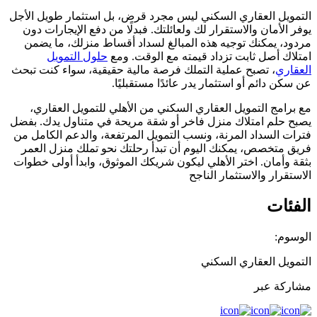
التمويل العقاري السكني ليس مجرد قرض، بل استثمار طويل الأجل
يوفر الأمان والاستقرار لك ولعائلتك. فبدلًا من دفع الإيجارات دون
مردود، يمكنك توجيه هذه المبالغ لسداد أقساط منزلك، ما يضمن
امتلاك أصل ثابت تزداد قيمته مع الوقت. ومع
حلول التمويل
العقاري
، تصبح عملية التملك فرصة مالية حقيقية، سواء كنت تبحث
عن سكن دائم أو استثمار يدر عائدًا مستقبليًا.
مع برامج التمويل العقاري السكني من الأهلي للتمويل العقاري،
يصبح حلم امتلاك منزل فاخر أو شقة مريحة في متناول يدك. بفضل
فترات السداد المرنة، ونسب التمويل المرتفعة، والدعم الكامل من
فريق متخصص، يمكنك اليوم أن تبدأ رحلتك نحو تملك منزل العمر
بثقة وأمان. اختر الأهلي ليكون شريكك الموثوق، وابدأ أولى خطوات
الاستقرار والاستثمار الناجح
الفئات
الوسوم:
التمويل العقاري السكني
مشاركة عبر