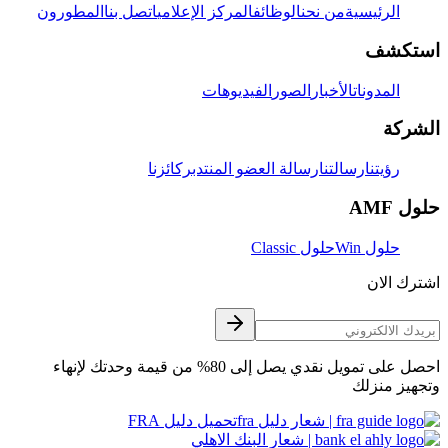
الرئيسية
من نحن
الوظائف
المركز الإعلامي
اتصل بنا
المطورون
استكشف
المدونات
الأخبار
الصور
الفيديوهات
الشركة
رؤيتنا
رسالتنا
رسالة العضو المنتدب
ركائزنا
حلول AMF
حلول Win
حلول Classic
اشترك الان
احصل على تمويل نقدي يصل إلى 80% من قيمة وحدتك لإنهاء
وتجهيز منزلك
تحميل دليل FRA