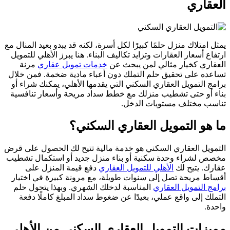
العقاري
يمثل امتلاك منزل حلمًا كبيرًا لكل أسرة، لكنه قد يبدو بعيد المنال مع
ارتفاع أسعار العقارات وتزايد تكاليف البناء. هنا يبرز الأهلي للتمويل
العقاري كخيار مثالي لمن يبحث عن
خدمات تمويل عقاري
مرنة
تساعده على تحقيق حلم التملك دون أعباء مادية ضخمة. فمن خلال
برامج التمويل العقاري السكني التي يقدمها الأهلي، يمكنك شراء أو
بناء أو حتى تشطيب منزلك مع خطط سداد مريحة وأسعار تنافسية
تناسب مختلف مستويات الدخل.
ما هو التمويل العقاري السكني؟
التمويل العقاري السكني هو خدمة مالية تتيح لك الحصول على قرض
مخصص لشراء وحدة سكنية أو بناء منزل جديد أو استكمال تشطيب
عقارك. يتيح لك
الأهلي للتمويل العقاري
دفع قيمة المنزل على
أقساط مريحة تصل إلى سنوات طويلة، مع مرونة كبيرة في اختيار
برامج التمويل العقاري
المناسبة لدخلك الشهري. وبهذا يتحول حلم
التملك إلى واقع عملي، بعيدًا عن ضغوط سداد المبلغ كاملًا دفعة
واحدة.
مميزات التمويل العقاري السكني من الأهلي