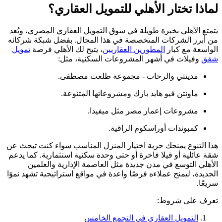
لماذا تختار الأهلي للتمويل العقاري؟
يتمتع الأهلي بخبرة طويلة في سوق التمويل العقاري المصري، ويُعد
من أبرز الشركات المتخصصة في هذا المجال. بفضل شبكة شركائه
الواسعة مع كبار
المطورين العقاريين
، يتيح لك الأهلي فرصة
تمويل
شقق
وفيلات في أشهر المشروعات السكنية، مثل:
مدينتي والرحاب - مجموعة طلعت مصطفى.
ماونتن فيو هايد بارك ومشروعاتها المتنوعة.
مشروعات إعمار مصر مثل ميفيدا.
كمبوندات أوراسكوم الراقية.
هذا التنوع يمنحك حرية اختيار المنزل المناسب سواء كنت تبحث عن
شقة عائلية أو فيلا فاخرة أو حتى وحدة سكنية استثمارية. كما يدعم
الأهلي التوسع في مدن جديدة مثل العاصمة الإدارية والعلمين
الجديدة، ليمنح عملاءه فرصًا واعدة في مواقع استراتيجية تشهد نموًا
سريعًا.
تعرف على شروط:
التمويل العقاري في التجمع الخامس