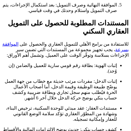
الموافقة النهائية وصرف التمويل: بعد استكمال الإجراءات، يتم
صرف التمويل واستلام وحدتك في وقت قياسي.
المستندات المطلوبة للحصول على التمويل
العقاري السكني
للاستفادة من برامج الأهلي للتمويل العقاري والحصول على
الموافقة
بسرعة
، يجب تجهيز مجموعة من المستندات التي تضمن سير
الإجراءات بسلاسة وتوفّر الوقت على العميل. وتشمل أهم الأوراق:
إثبات الهوية: بطاقة رقم قومي سارية للعميل والضامن (إن
وُجد).
إثبات الدخل: مفردات مرتب حديثة مع خطاب من جهة العمل
يوضّح طبيعة الوظيفة وقيمة الدخل، أما أصحاب الأعمال
الحرة فيُطلب منهم سجل تجاري وبطاقة ضريبية وكشف
حساب بنكي يوضح حركة الدخل خلال آخر 6 أشهر.
مستندات العقار: عقد مبدئي للوحدة السكنية، ترخيص البناء،
وشهادة من المطوّر العقاري تؤكد سلامة الوضع القانوني
للعقار وإمكانية تسجيله.
كشف حساب بنكي: حديث يوضح الالتزامات المالية والأقساط