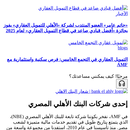
الأخبار
«حاتم عامر» العضو المنتدب لشركة «الأهلي للتمويل العقاري» يفوز
بجائزة «أفضل قيادي صاعد في قطاع التمويل العقاري» لعام 2025
blogs
التمويل العقاري في التجمع الخامس: فرص سكنية واستثمارية مع
AMF
مرحبًا! كيف يمكنني مساعدتك؟
إحدى شركات البنك الأهلي المصري
في AMF، نفخر بكوننا شركة تابعة للبنك الأهلي المصري (NBE)،
الذي يتمتع بتاريخ طويل في تقديم خدمات مالية متميزة لشعب
مصر. منذ تأسيسنا في عام 2010، استفدنا من مجموعة واسعة من