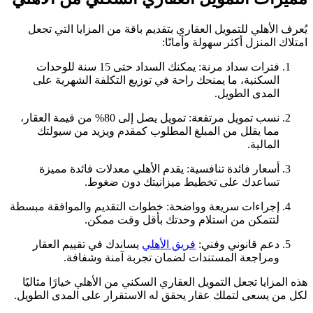
يُعرف الأهلي للتمويل العقاري بتقديم باقة من المزايا التي تجعل
امتلاك المنزل أكثر سهولة وأمانًا:
فترات سداد مرنة: يمكنك السداد حتى 15 سنة للوحدات
السكنية، ما يمنحك راحة في توزيع التكلفة الشهرية على
المدى الطويل.
نسب تمويل مرتفعة: تمويل يصل إلى 80% من قيمة العقار،
مما يقلل من المبلغ المطلوب كمقدم ويزيد من سيولتك
المالية.
أسعار فائدة تنافسية: يقدم الأهلي معدلات فائدة مميزة
تساعدك على تخطيط ميزانيتك دون ضغوط.
إجراءات سريعة وواضحة: خطوات التقديم والموافقة مبسطة
لتتمكن من استلام وحدتك بأقل وقت ممكن.
دعم قانوني وفني:
فريق الأهلي
يساندك في تقييم العقار
ومراجعة المستندات لضمان تجربة آمنة وشفافة.
هذه المزايا تجعل التمويل العقاري السكني من الأهلي خيارًا مثاليًا
لكل من يسعى لتملك عقار يحقق له الاستقرار على المدى الطويل.