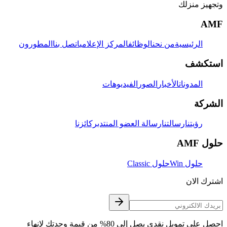
وتجهيز منزلك
AMF
الرئيسية
من نحن
الوظائف
المركز الإعلامي
اتصل بنا
المطورون
استكشف
المدونات
الأخبار
الصور
الفيديوهات
الشركة
رؤيتنا
رسالتنا
رسالة العضو المنتدب
ركائزنا
حلول AMF
حلول Win
حلول Classic
اشترك الان
احصل على تمويل نقدي يصل إلى 80% من قيمة وحدتك لإنهاء