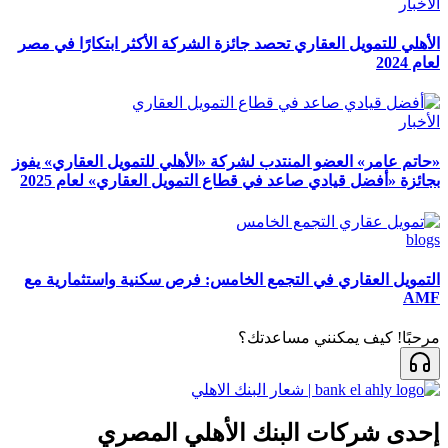
الأخبار
الأهلي للتمويل العقاري تحصد جائزة الشركة الأكثر ابتكارًا في مصر
لعام 2024
الأخبار
«حاتم عامر» العضو المنتدب لشركة «الأهلي للتمويل العقاري» يفوز
بجائزة «أفضل قيادي صاعد في قطاع التمويل العقاري» لعام 2025
blogs
التمويل العقاري في التجمع الخامس: فرص سكنية واستثمارية مع
AMF
مرحبًا! كيف يمكنني مساعدتك؟
إحدى شركات البنك الأهلي المصري