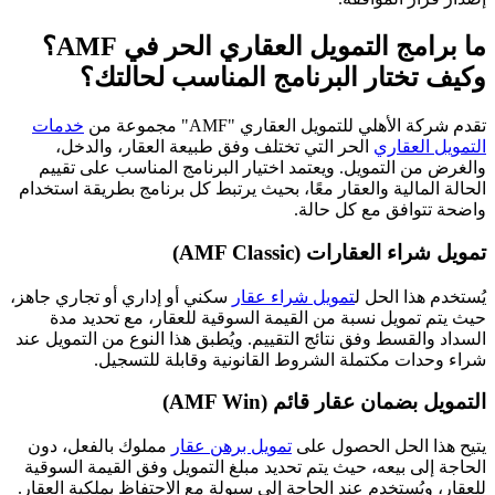
ما برامج التمويل العقاري الحر في AMF؟
وكيف تختار البرنامج المناسب لحالتك؟
تقدم شركة الأهلي للتمويل العقاري "AMF" مجموعة من
خدمات
التمويل العقاري
الحر التي تختلف وفق طبيعة العقار، والدخل،
والغرض من التمويل. ويعتمد اختيار البرنامج المناسب على تقييم
الحالة المالية والعقار معًا، بحيث يرتبط كل برنامج بطريقة استخدام
واضحة تتوافق مع كل حالة.
تمويل شراء العقارات (AMF Classic)
يُستخدم هذا الحل ل
تمويل شراء عقار
سكني أو إداري أو تجاري جاهز،
حيث يتم تمويل نسبة من القيمة السوقية للعقار، مع تحديد مدة
السداد والقسط وفق نتائج التقييم. ويُطبق هذا النوع من التمويل عند
شراء وحدات مكتملة الشروط القانونية وقابلة للتسجيل.
التمويل بضمان عقار قائم (AMF Win)
يتيح هذا الحل الحصول على
تمويل برهن عقار
مملوك بالفعل، دون
الحاجة إلى بيعه، حيث يتم تحديد مبلغ التمويل وفق القيمة السوقية
للعقار، ويُستخدم عند الحاجة إلى سيولة مع الاحتفاظ بملكية العقار.