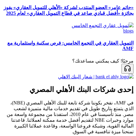
«حاتم عامر» العضو المنتدب لشركة «الأهلي للتمويل العقاري» يفوز
بجائزة «أفضل قيادي صاعد في قطاع التمويل العقاري» لعام 2025
blogs
التمويل العقاري في التجمع الخامس: فرص سكنية واستثمارية مع
AMF
مرحبًا! كيف يمكنني مساعدتك؟
إحدى شركات البنك الأهلي المصري
في AMF، نفخر بكوننا شركة تابعة للبنك الأهلي المصري (NBE)،
الذي يتمتع بتاريخ طويل في تقديم خدمات مالية متميزة لشعب
مصر. منذ تأسيسنا في عام 2010، استفدنا من مجموعة واسعة من
موارد وخبرات NBE لتقديم أفضل خدمة ممكنة لعملائنا. قاعدتنا
المالية القوية، وشبكة فروعنا الواسعة، وقاعدة عملائنا الكبيرة
تمنحنا ميزة تنافسية في السوق.