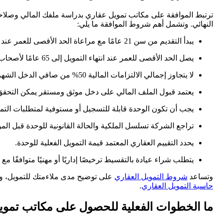
ترتبط الموافقة على مكاتب تمويل عقاري بدراسة ملفك المالي وصلاحية 
النهائي. وتشمل أهم شروط الموافقة ما يلي:
يبدأ التقديم من سن 21 عامًا مع مراعاة الحد الأقصى للعمر عند نهاية مدة السداد.
يصل الحد الأقصى للعمر عند انتهاء التمويل إلى 65 عامًا لأصحاب الأعمال والمهن الحرة.
لا يتجاوز إجمالي الالتزامات المالية 50% من صافي الدخل الشهري بعد مراجعة الدخل.
يعتمد قبول الملف المالي على دخل موثق ومستقر يمكن التحقق
يجب أن تكون الوحدة قابلة للتسجيل أو مستوفية لمتطلبات التمو
تراجع الشركة تسلسل الملكية والحالة القانونية للوحدة قبل الموا
يحدد التقييم العقاري المعتمد قيمة التمويل الفعلية للوحدة.
يتطلب شراء عيادة بالتقسيط ترخيصًا إداريًا أو مهنيًا متوافقًا مع
وتساعد
شروط التمويل العقاري
على توضيح مدى ملاءمتك للتمويل، ومد
حاسبة التمويل العقاري
.
ما الخطوات الفعلية للحصول على مكاتب تموي