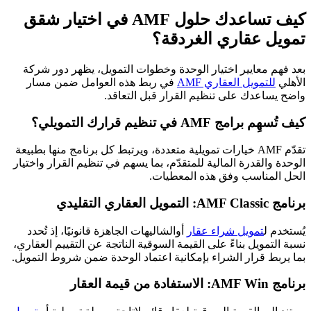
كيف تساعدك حلول AMF في اختيار شقق
تمويل عقاري الغردقة؟
بعد فهم معايير اختيار الوحدة وخطوات التمويل، يظهر دور شركة
الأهلي
للتمويل العقاري AMF
في ربط هذه العوامل ضمن مسار
واضح يساعدك على تنظيم القرار قبل التعاقد.
كيف تُسهِم برامج AMF في تنظيم قرارك التمويلي؟
تقدّم AMF خيارات تمويلية متعددة، ويرتبط كل برنامج منها بطبيعة
الوحدة والقدرة المالية للمتقدّم، بما يسهم في تنظيم القرار واختيار
الحل المناسب وفق هذه المعطيات.
برنامج AMF Classic: التمويل العقاري التقليدي
يُستخدم ل
تمويل شراء عقار
أوالشاليهات الجاهزة قانونيًا، إذ تُحدد
نسبة التمويل بناءً على القيمة السوقية الناتجة عن التقييم العقاري،
بما يربط قرار الشراء بإمكانية اعتماد الوحدة ضمن شروط التمويل.
برنامج AMF Win: الاستفادة من قيمة العقار