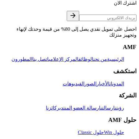
اشترك الان
احصل على تمويل نقدي يصل إلى 80% من قيمة وحدتك لإنهاء
وتجهيز منزلك
AMF
الرئيسية
من نحن
الوظائف
المركز الإعلامي
اتصل بنا
المطورون
استكشف
المدونات
الأخبار
الصور
الفيديوهات
الشركة
رؤيتنا
رسالتنا
رسالة العضو المنتدب
ركائزنا
حلول AMF
حلول Win
حلول Classic