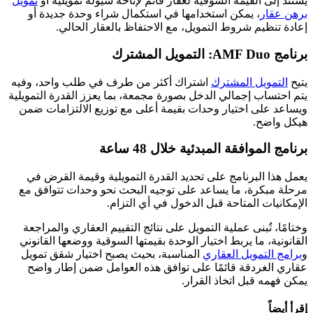
يستند إلى القيمة السوقية لعقار قائم لإتاحة سيولة تمويلية أو
تمويل
برهن عقار
، يمكن استخدامها في استكمال شراء وحدة جديدة أو
إعادة تنظيم شروط التمويل، مع الاحتفاظ بالعقار الحالي.
برنامج AMF Duo: التمويل المشترك
يتيح
التمويل المشترك
اشتراك أكثر من طرف في طلب واحد، وفيه
يتم احتساب إجمالي الدخل بصورة مجمعة، بما يعزز القدرة التمويلية
ويساعد على اختيار وحدات بقيمة أعلى مع توزيع الالتزامات ضمن
هيكل واضح.
برنامج الموافقة المبدئية خلال 48 ساعة
يعمل هذا البرنامج على تحديد القدرة التمويلية وقيمة القرض في
مرحلة مبكرة، ما يساعد على توجيه البحث نحو وحدات تتوافق مع
الإمكانيات المتاحة قبل الدخول في أي التزام.
وختامًا، تُبنى عملية التمويل على نتائج التقييم العقاري والمراجعة
القانونية، ما يربط اختيار الوحدة بقيمتها السوقية ووضعها القانوني
و
برامج التمويل العقاري
المناسبة، بحيث يصبح اختيار شقق تمويل
عقاري الغردقة قائمًا على توافق هذه العوامل ضمن إطار واضح
يمكن فهمه قبل اتخاذ القرار.
إقرأ أيضاً