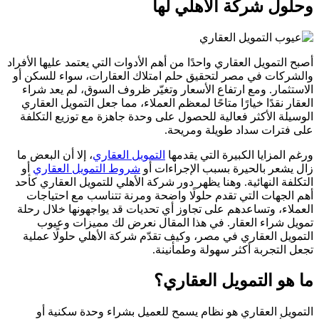
وحلول شركة الأهلي لها
أصبح التمويل العقاري واحدًا من أهم الأدوات التي يعتمد عليها الأفراد
والشركات في مصر لتحقيق حلم امتلاك العقارات، سواء للسكن أو
الاستثمار. ومع ارتفاع الأسعار وتغيّر ظروف السوق، لم يعد شراء
العقار نقدًا خيارًا متاحًا لمعظم العملاء، مما جعل التمويل العقاري
الوسيلة الأكثر فعالية للحصول على وحدة جاهزة مع توزيع التكلفة
على فترات سداد طويلة ومريحة.
ورغم المزايا الكبيرة التي يقدمها
التمويل العقاري
، إلا أن البعض ما
زال يشعر بالحيرة بسبب الإجراءات أو
شروط التمويل العقاري
أو
التكلفة النهائية. وهنا يظهر دور شركة الأهلي للتمويل العقاري كأحد
أهم الجهات التي تقدم حلولًا واضحة ومرنة تتناسب مع احتياجات
العملاء، وتساعدهم على تجاوز أي تحديات قد يواجهونها خلال رحلة
تمويل شراء العقار. في هذا المقال نعرض لك مميزات وعيوب
التمويل العقاري في مصر، وكيف تقدّم شركة الأهلي حلولًا عملية
تجعل التجربة أكثر سهولة وطمأنينة.
ما هو التمويل العقاري؟
التمويل العقاري هو نظام يسمح للعميل بشراء وحدة سكنية أو