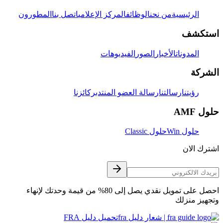
الرئيسية
من نحن
الوظائف
المركز الإعلامي
اتصل بنا
المطورون
استكشف
المدونات
الأخبار
الصور
الفيديوهات
الشركة
رؤيتنا
رسالتنا
رسالة العضو المنتدب
ركائزنا
حلول AMF
حلول Win
حلول Classic
اشترك الان
احصل على تمويل نقدي يصل إلى 80% من قيمة وحدتك لإنهاء
وتجهيز منزلك
تحميل دليل FRA